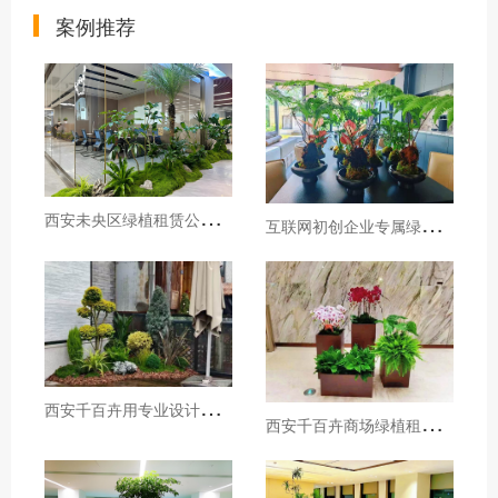
案例推荐
西
安未央区绿植租赁公司推荐，西安千百卉打造未央区甲级写字楼专属绿植景观
互
联网初创企业专属绿植租摆，西安办公室绿植租赁源头厂家
西
安千百卉用专业设计打造城市楼顶花园新地标，西安绿植租赁公司推荐
西
安千百卉商场绿植租摆一站式服务,用绿意重塑商业空间