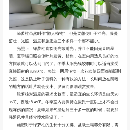
绿萝柱虽然叫作
“懒人植物”，但是要想使叶子油亮、藤蔓
茁壮，光照、温度和施肥这三个条件一个都不能少。
光照上，绿萝柱喜欢明亮散射光，并且不能阳光直晒暴
晒。夏季强日照会使叶片发黄、枯焦，在室内用透风良好的地
方摆放就可以达到目的了。冬季太阳光线较弱时可以适当接受
直接照射的
。每过一两周转动一次花盆使四面都能照到
sunlight
光照，这是防止叶子偏科的一种有效的方法；长时间放在阴暗
的地方的话叶片就会变小、发黄而影响观赏效果。
绿萝柱对温度的要求比较高，最适宜的生长环境是白天
20-
℃、夜晚
℉。冬季室内要保持在摄氏十度以上才不会出
35
18-49
现冻伤的情况；夏季如果气温达到三十多一度的时候，就要加
强通风并且经常喷水降温了。”
施肥对于绿萝柱的生长十分关键。盆栽土壤养分有限，需