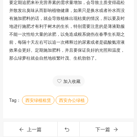
要定期追肥来补充营养素的需求量增加，会导致土质变得疏松
并散发出臭味从而影响植物健康，如果只是换水或者补水而没
有施加肥料的话，就会导致植株出现枯黄的情况，所以要及时
地进行施肥才有利于树木的生长，特别需要注意的是薄液勤服
不能一次性给大量的浓肥，以免造成根系烧伤在春季生长期之
前，每隔十天左右可以追一次稀释过的尿素或者是硫酸氨溶液
效果会更好。定期施加肥料，并且要保证良好的光照和温度，
那么绿萝柱就会自然地枝繁叶茂、生机勃勃了。
加入收藏
Tag：
西安绿植租赁
西安办公绿植
上一篇
下一篇