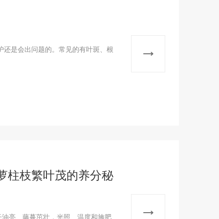
护还是会出问题的。常见的有叶斑、根
萝柱枝繁叶茂的养分秘
子油亮、藤蔓茁壮，光照、温度和施肥