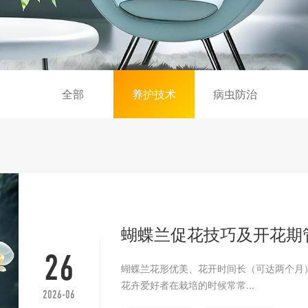
全部
养护技术
病虫防治
蝴蝶兰促花技巧及开花期
26
蝴蝶兰花形优美、花开时间长（可达两个月）
花卉爱好者在栽培的时候常常...
2026-06