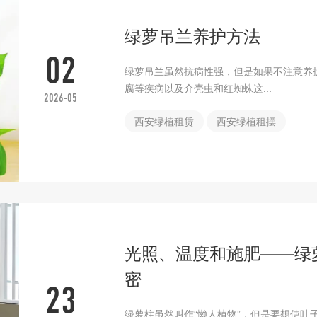
绿萝吊兰养护方法
02
绿萝吊兰虽然抗病性强，但是如果不注意养
腐等疾病以及介壳虫和红蜘蛛这...
2026-05
西安绿植租赁
西安绿植租摆
光照、温度和施肥——绿
密
23
绿萝柱虽然叫作“懒人植物”，但是要想使叶