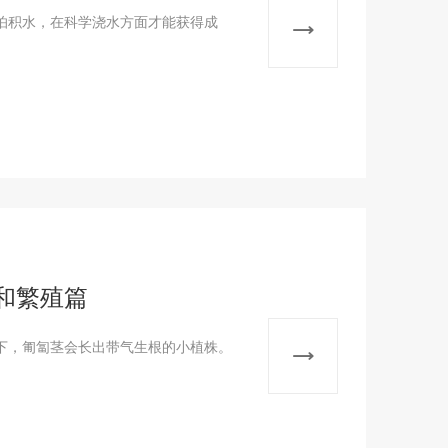
怕积水，在科学浇水方面才能获得成
和繁殖篇
下，匍匐茎会长出带气生根的小植株。