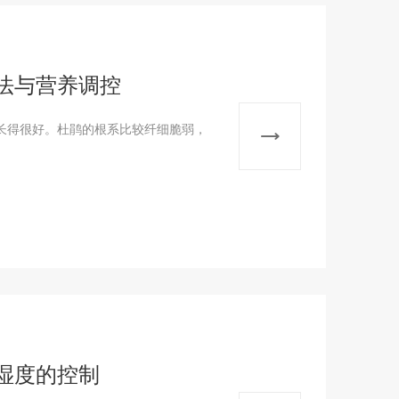
法与营养调控
长得很好。杜鹃的根系比较纤细脆弱，
湿度的控制