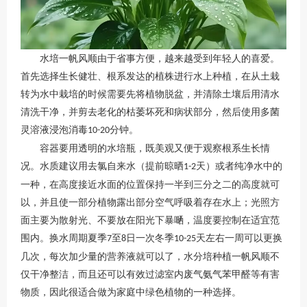
水培一帆风顺由于省事方便，越来越受到年轻人的喜爱。
首先选择生长健壮、根系发达的植株进行水上种植，在从土栽
转为水中栽培的时候需要先将植物脱盆，并清除土壤后用清水
清洗干净，并剪去老化的枯萎坏死和病状部分，然后使用多菌
灵溶液浸泡消毒
分钟。
10-20
容器要用透明的水培瓶，既美观又便于观察根系生长情
况。水质建议用去氯自来水（提前晾晒
天）或者纯净水中的
1-2
一种，在高度接近水面的位置保持一半到三分之二的高度就可
以，并且使一部分植物露出部分空气呼吸着存在水上；光照方
面主要为散射光、不要放在阳光下暴嗮，温度要控制在适宜范
围内。换水周期夏季
至
日一次冬季
天左右一周可以更换
7
8
10-25
几次，每次加少量的营养液就可以了，水分培种植一帆风顺不
仅干净整洁，而且还可以有效过滤室内废气氨气苯甲醛等有害
物质，因此很适合做为家庭中绿色植物的一种选择。