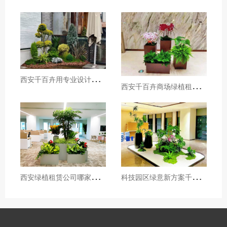
西
安千百卉用专业设计打造城市楼顶花园新地标，西安绿植租赁公司推荐
西
安千百卉商场绿植租摆一站式服务,用绿意重塑商业空间
科
技园区绿意新方案千百卉精准服务西安软件园
西
安绿植租赁公司哪家好，西安千百卉用绿植为高新软件园打造绿色办公