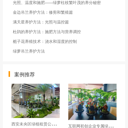
光照、温度和施肥——绿萝柱枝繁叶茂的养分秘密
金边吊兰养护方法：修剪和繁殖篇
满天星养护方法：光照与温控篇
杜鹃的养护方法：施肥方法与营养调控
栀子花养殖技术：浇水和湿度的控制
绿萝吊兰养护方法
案例推荐
西
安未央区绿植租赁公司推荐，西安千百卉打造未央区甲级写字楼专属绿植景观
互
联网初创企业专属绿植租摆，西安办公室绿植租赁源头厂家