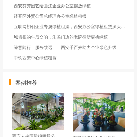
西安芬芳园艺给曲江企业办公室摆放绿植
经开区外贸公司总经理办公室绿植租摆
互联网初创企业专属绿植租摆，西安办公室绿植租赁源头厂家
城墙根的午后交响，朱雀门边的老牌律所更换绿植
绿意随行，服务致远——西安千百卉助力企业绿色升级
中铁西安中心绿植租赁
案例推荐
西
安未央区绿植租赁公司推荐，西安千百卉打造未央区甲级写字楼专属绿植景观
互
联网初创企业专属绿植租摆，西安办公室绿植租赁源头厂家