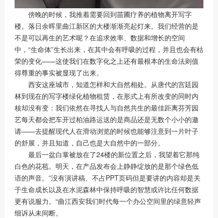
傍晚的时候，我推着需要回到苗圃疗养的植物离开写字
楼。落日余晖里曲江新区的大楼渐渐亮起灯来。我们经营的是
不是可以再生的艺术呢？在追求效率、数据和增长的空间
中，“生命体”生长出来，在其中会有呼吸的过程，并且也会有枯
荣的变化——这使我们在数字化之上还有最根本的生命法则值
得尊重的事实被显现了出来。
西安这座城市，知道怎样和大自然相处。从唐代的宫廷园
林到现在的写字楼绿化植物租赁，在形式上有所改变的同时内
核却没有变：我们依然在寻找人与自然共生的最佳距离芬芳园
艺每天都会把车开过柏油路运送的是商品还是无数个小小的邀
请——去提醒现代人在滑动浏览的时候也能够注意到一片叶子
的舒展，并且知道，自己也是大自然中的一部分。
最后一盆白掌被放在了24楼的新位置之后，我望着它那纯
白色的花苞。明天，在产品发布会上静静绽放的是那个绿色低
语的声音。”没有演讲稿、不占PPT页码但是要讲的内容却是关
于生命成长以及在水泥森林中保持呼吸的智慧或许比任何数据
更有说服力。“曲江西安我们时代每一个办公空间里的绿意轻声
细诉从未间断。