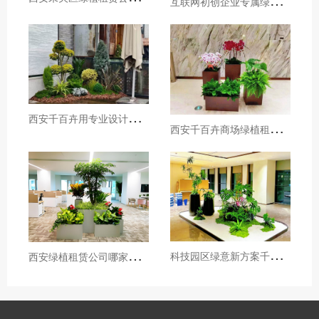
西
安千百卉用专业设计打造城市楼顶花园新地标，西安绿植租赁公司推荐
西
安千百卉商场绿植租摆一站式服务,用绿意重塑商业空间
科
技园区绿意新方案千百卉精准服务西安软件园
西
安绿植租赁公司哪家好，西安千百卉用绿植为高新软件园打造绿色办公