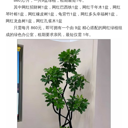
860元/月，一共9盆绿植，租期最短1年。
其中网红招财树1盆，网红巴西铁1盆，网红千年木1盆，网红
琴叶榕1盆，网红橡皮树1盆，龟背竹1盆，网红多头幸福树1盆，
网红龙血树1盆，网红孔雀木1盆
只需每月 860元，即可拥有一个由 9盆 精心搭配的网红绿植组
成的绿色办公室，租期要求亲民，最短仅需 1年。