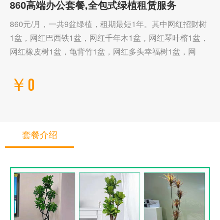
860高端办公套餐,全包式绿植租赁服务
860元/月，一共9盆绿植，租期最短1年。其中网红招财树
1盆，网红巴西铁1盆，网红千年木1盆，网红琴叶榕1盆，
网红橡皮树1盆，龟背竹1盆，网红多头幸福树1盆，网
￥0
套餐介绍